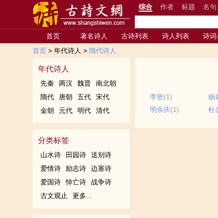
综合
作者
标题
名句
首页
著名诗人
古诗列表
诗人列表
诗词
首页
> 年代诗人 >
隋代诗人
年代诗人
先秦
两汉
魏晋
南北朝
隋代
唐朝
五代
宋代
李密
(1)
杨
明余庆
(1)
杜
金朝
元代
明代
清代
分类标签
山水诗
田园诗
送别诗
爱情诗
励志诗
边塞诗
爱国诗
悼亡诗
战争诗
古文观止
更多...