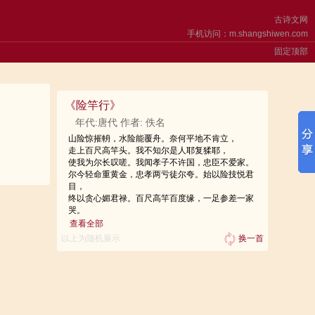
古诗文网
手机访问：m.shangshiwen.com
固定顶部
《
险竿行
》
年代:唐代 作者: 佚名
山险惊摧輈，水险能覆舟。奈何平地不肯立，
走上百尺高竿头。我不知尔是人耶复猱耶，
使我为尔长叹嗟。我闻孝子不许国，忠臣不爱家。
尔今轻命重黄金，忠孝两亏徒尔夸。始以险技悦君
目，
终以贪心媚君禄。百尺高竿百度缘，一足参差一家
哭。
险竿儿，听我语，更有险徒险于汝。重于权者失君
查看全部
恩，
以上为随机展示
换一首
落向天涯海边去。险竿儿，尔须知，险途欲往尔可
思。
上得不下下不得，我谓此辈险于险竿儿。