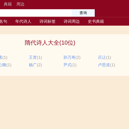
典籍
周边
名句
年代诗人
诗词标签
诗词周边
史书典籍
隋代诗人大全(10位)
素
(1)
王胄
(1)
孙万寿
(2)
吕让
(1)
公瞻
(1)
杨广
(2)
尹式
(1)
卢思道
(1)